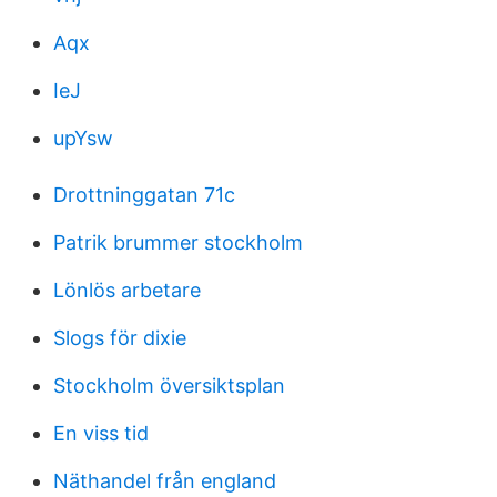
Aqx
IeJ
upYsw
Drottninggatan 71c
Patrik brummer stockholm
Lönlös arbetare
Slogs för dixie
Stockholm översiktsplan
En viss tid
Näthandel från england