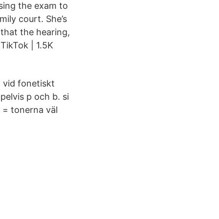
sing the exam to
mily court. She’s
 that the hearing,
TikTok | 1.5K
 vid fonetiskt
elvis p och b. si
é = tonerna väl