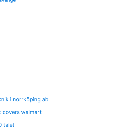
 sverige
nik i norrköping ab
at covers walmart
0 talet