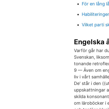
För en lång l
Habilitering
Vilket parti 
Engelska å
Varför går har du
Svenskan, likso
tonande retroflex
9 — Även om enge
liv i vårt samhäl
De' står i den ((
uppskattningar a
skilda konsonant
om läroböcker i 