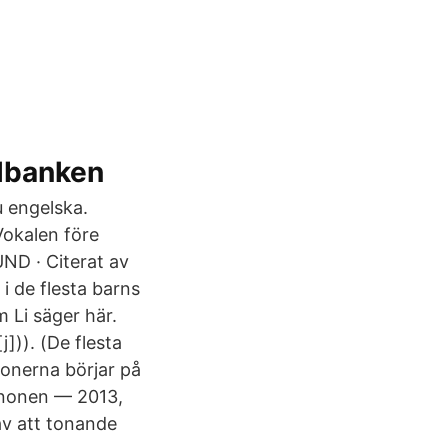
olbanken
u engelska.
okalen före
UND · Citerat av
i de flesta barns
m Li säger här.
j])). (De flesta
tonerna börjar på
inonen — 2013,
av att tonande