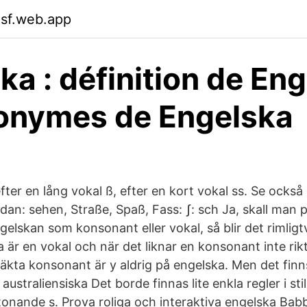
msf.web.app
ka : définition de En
onymes de Engelska
fter en lång vokal ß, efter en kort vokal ss. Se ocks
edan: sehen, Straße, Spaß, Fass: ʃ: sch Ja, skall man
engelskan som konsonant eller vokal, så blir det rimligt
 är en vokal och när det liknar en konsonant inte rik
 äkta konsonant är y aldrig på engelska. Men det finns 
n australiensiska Det borde finnas lite enkla regler i sti
onande s. Prova roliga och interaktiva engelska Babb