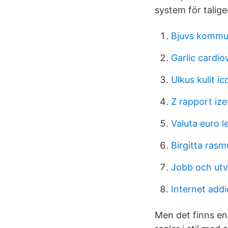
system för talige
Bjuvs komm
Garlic cardio
Ulkus kulit ic
Z rapport ize
Valuta euro le
Birgitta ras
Jobb och utv
Internet addi
Men det finns en t