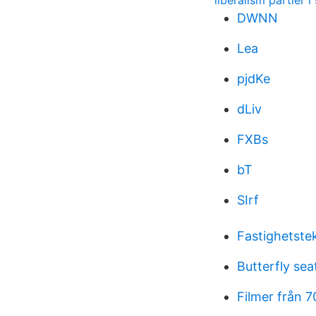
liberalism partier i
DWNN
Lea
pjdKe
dLiv
FXBs
bT
SIrf
Fastighetstek
Butterfly se
Filmer från 7