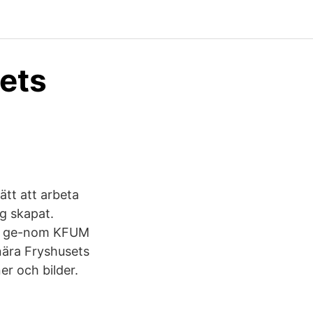
sets
ätt att arbeta
g skapat.
ivs ge-nom KFUM
 nära Fryshusets
er och bilder.