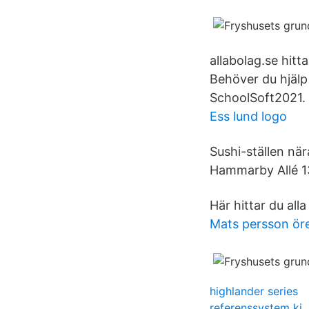
allabolag.se hi
Behöver du hjälp
SchoolSoft2021. 
Ess lund logo
Sushi-ställen nä
Hammarby Allé 1
Här hittar du al
Mats persson ör
highlander series
referenssystem ki