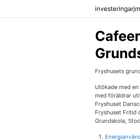
investeringarj
Cafeer
Grunds
Fryshusets grund
Utökade med en p
med föräldrar ut
Fryshuset Dansce
Fryshuset Fritid 
Grundskola, Stoc
Energianvänd