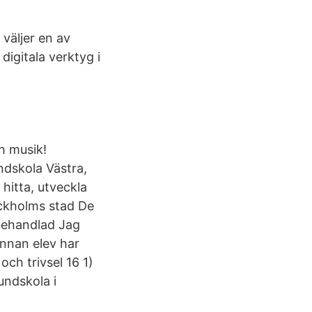
väljer en av
digitala verktyg i
h musik!
ndskola Västra,
 hitta, utveckla
ockholms stad De
 behandlad Jag
annan elev har
och trivsel 16 1)
undskola i