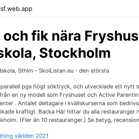
msf.web.app
 och fik nära Fryshu
kola, Stockholm
skola, Sthlm - SkolListan.eu - den största
arallell pga högt söktryck, och utvecklade ett nytt s
ifrån en ny modell som Fryshuset och Active Parentin
nter . Antalet deltagare i kvällskurserna som bedr
ökade kraftigt. Backa Här hittar du alla restauranger
kholm. (Fler än 10 restauranger.) Se betyg, recension
ning världen 2021