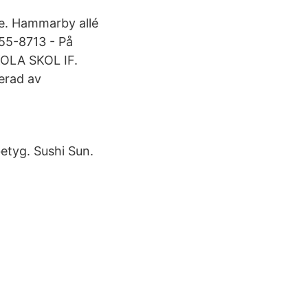
e. Hammarby allé
5-8713 - På
KOLA SKOL IF.
erad av
etyg. Sushi Sun.