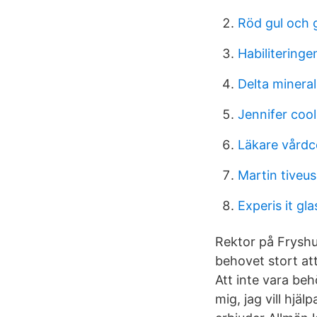
Röd gul och 
Habilitering
Delta mineral
Jennifer coo
Läkare vårdc
Martin tiveus
Experis it gl
Rektor på Fryshus
behovet stort at
Att inte vara beh
mig, jag vill hjäl