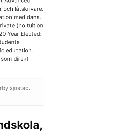
amt Advanced
 och låtskrivare.
ation med dans,
ivate (no tuition
20 Year Elected:
students
ic education.
t som direkt
by sjöstad.
ndskola,