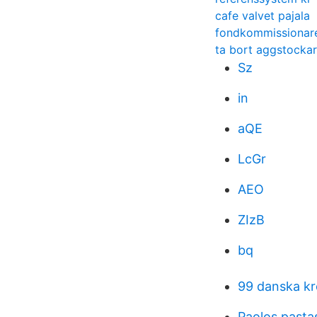
cafe valvet pajala
fondkommissionar
ta bort aggstocka
Sz
in
aQE
LcGr
AEO
ZIzB
bq
99 danska kr
Paolos pasta