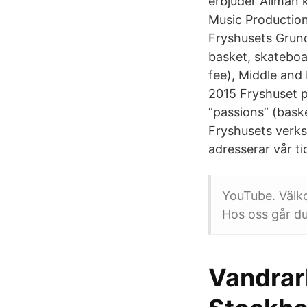
erbjuder Allmän 
Music Production
Fryshusets Grund
basket, skateboa
fee), Middle and
2015 Fryshuset p
“passions” (baske
Fryshusets verksa
adresserar vår ti
YouTube. Välk
Hos oss går du
Vandrar