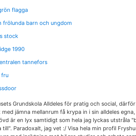
grön flagga
en frölunda barn och ungdom
s stock
lidge 1990
entralen tannefors
 fru
assdoor
ets Grundskola Alldeles för pratig och social, därför
t med jämna mellanrum få krypa in i sin alldeles egna
övd är en lyx samtidigt som hela jag lyckas utstråla "b
pa till". Paradoxalt, jag vet :/ Visa hela min profil Fry