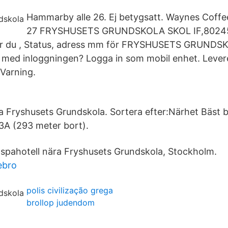
Hammarby alle 26. Ej betygsatt. Waynes Coffe
27 FRYSHUSETS GRUNDSKOLA SKOL IF,80245
ttar du , Status, adress mm för FRYSHUSETS GRUNDS
 med inloggningen? Logga in som mobil enhet. Lever
Varning.
ra Fryshusets Grundskola. Sortera efter:Närhet Bäst b
3A (293 meter bort).
la spahotell nära Fryshusets Grundskola, Stockholm.
ebro
polis civilização grega
brollop judendom