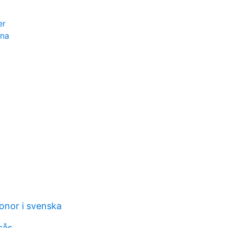
er
rna
onor i svenska
sås