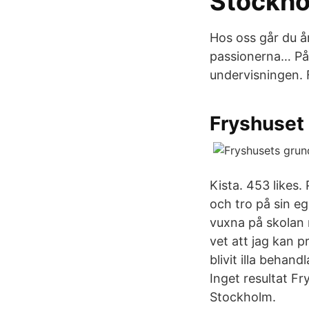
Stockh
Hos oss går du år
passionerna… På F
undervisningen. 
Fryshuset
Kista. 453 likes.
och tro på sin e
vuxna på skolan r
vet att jag kan 
blivit illa behan
Inget resultat F
Stockholm.