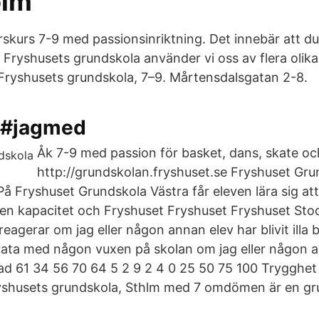
olm
skurs 7-9 med passionsinriktning. Det innebär att du 
ryshusets grundskola använder vi oss av flera olika 
Fryshusets grundskola, 7–9. Mårtensdalsgatan 2-8.
 #jagmed
Åk 7-9 med passion för basket, dans, skate oc
http://grundskolan.fryshuset.se Fryshuset Gru
 På Fryshuset Grundskola Västra får eleven lära sig att
gen kapacitet och Fryshuset Fryshuset Fryshuset St
eagerar om jag eller någon annan elev har blivit illa
prata med någon vuxen på skolan om jag eller någon 
dlad 61 34 56 70 64 5 2 9 2 4 0 25 50 75 100 Trygghet 
ryshusets grundskola, Sthlm med 7 omdömen är en gr