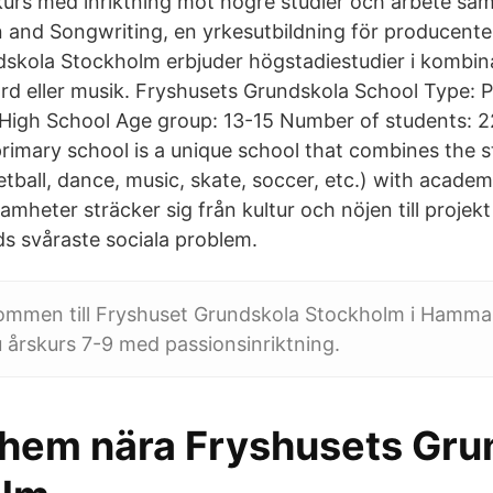
kurs med inriktning mot högre studier och arbete s
 and Songwriting, en yrkesutbildning för producenter
skola Stockholm erbjuder högstadiestudier i kombin
rd eller musik. Fryshusets Grundskola School Type: Pr
 High School Age group: 13-15 Number of students: 2
rimary school is a unique school that combines the 
tball, dance, music, skate, soccer, etc.) with academ
mheter sträcker sig från kultur och nöjen till projek
ds svåraste sociala problem.
ommen till Fryshuset Grundskola Stockholm i Hammar
 årskurs 7-9 med passionsinriktning.
hem nära Fryshusets Gru