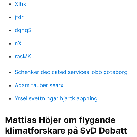
XIhx
jfdr
dqhqS
nX
rasMK
Schenker dedicated services jobb göteborg
Adam tauber searx
Yrsel svettningar hjartklappning
Mattias Höjer om flygande
klimatforskare på SvD Debatt