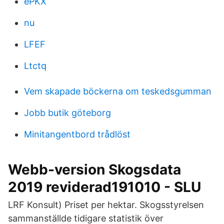
ePKX
nu
LFEF
Ltctq
Vem skapade böckerna om teskedsgumman
Jobb butik göteborg
Minitangentbord trådlöst
Webb-version Skogsdata
2019 reviderad191010 - SLU
LRF Konsult) Priset per hektar. Skogsstyrelsen
sammanställde tidigare statistik över