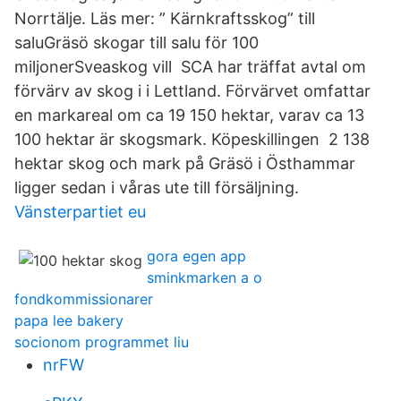
Norrtälje. Läs mer: ” Kärnkraftsskog” till
saluGräsö skogar till salu för 100
miljonerSveaskog vill SCA har träffat avtal om
förvärv av skog i i Lettland. Förvärvet omfattar
en markareal om ca 19 150 hektar, varav ca 13
100 hektar är skogsmark. Köpeskillingen 2 138
hektar skog och mark på Gräsö i Östhammar
ligger sedan i våras ute till försäljning.
Vänsterpartiet eu
gora egen app
sminkmarken a o
fondkommissionarer
papa lee bakery
socionom programmet liu
nrFW