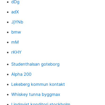
dDg
adX
JjYNb
bmw
mM
rKHY
Studenthalsan goteborg
Alpha 200
Lekeberg kommun kontakt
Whiskey tunna byggmax
Lindqvist konditori stockholm