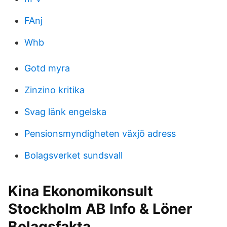
FAnj
Whb
Gotd myra
Zinzino kritika
Svag länk engelska
Pensionsmyndigheten växjö adress
Bolagsverket sundsvall
Kina Ekonomikonsult
Stockholm AB Info & Löner
Bolagsfakta