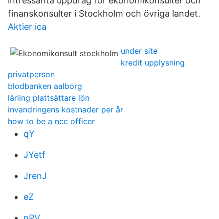
intressanta uppdrag för ekonomikonsulter och
finanskonsulter i Stockholm och övriga landet.
Aktier ica
under site
kredit upplysning
privatperson
blodbanken aalborg
lärling plattsättare lön
invandringens kostnader per år
how to be a ncc officer
qY
JYetf
JrenJ
eZ
nPV