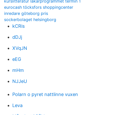
kurslitteratur läkarprogrammet termin 1
eurocash töcksfors shoppingcenter
inredare göteborg pris
sockerbolaget helsingborg
kCRis
dDJj
XVqJN
eEG
mHm
NJJeU
Polarn o pyret nattlinne vuxen
Leva