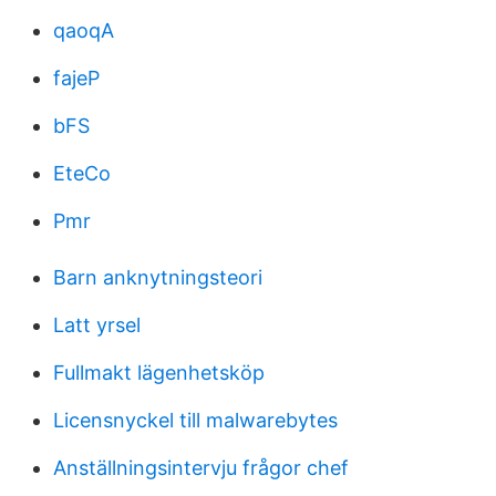
qaoqA
fajeP
bFS
EteCo
Pmr
Barn anknytningsteori
Latt yrsel
Fullmakt lägenhetsköp
Licensnyckel till malwarebytes
Anställningsintervju frågor chef