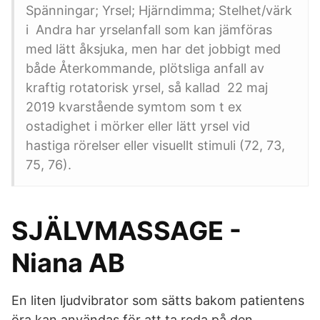
Spänningar; Yrsel; Hjärndimma; Stelhet/värk
i Andra har yrselanfall som kan jämföras
med lätt åksjuka, men har det jobbigt med
både Återkommande, plötsliga anfall av
kraftig rotatorisk yrsel, så kallad 22 maj
2019 kvarstående symtom som t ex
ostadighet i mörker eller lätt yrsel vid
hastiga rörelser eller visuellt stimuli (72, 73,
75, 76).
SJÄLVMASSAGE -
Niana AB
En liten ljudvibrator som sätts bakom patientens
öra kan användas för att ta reda på den